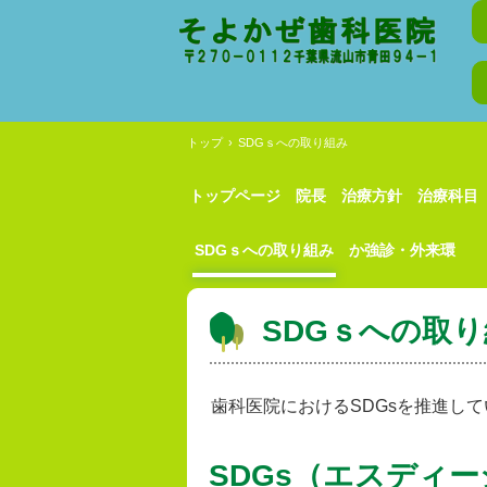
トップ
›
SDGｓへの取り組み
トップページ
院長
治療方針
治療科目
SDGｓへの取り組み
か強診・外来環
SDGｓへの取
歯科医院におけるSDGsを推進し
SDGs（エスディ