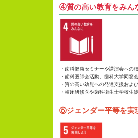
④質の高い教育をみん
・歯科健康セミナーや講演会への
・歯科医師会活動、歯科大学同窓
・質の高い幼児への発達支援およ
・臨床研修医や歯科衛生士学校生
⑤ジェンダー平等を実