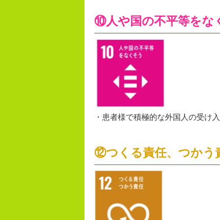
⑩人や国の不平等をな
・患者様で積極的な外国人の受け入
⑫つくる責任、つかう