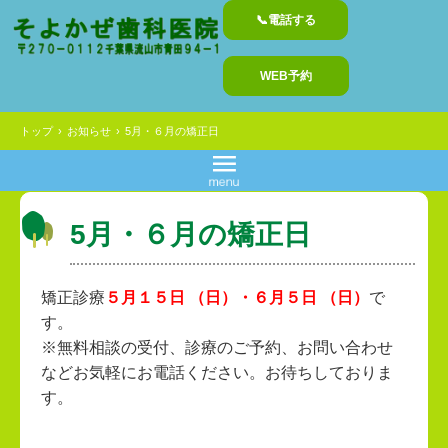
📞電話する
WEB予約
トップ
›
お知らせ
›
5月・６月の矯正日
5月・６月の矯正日
矯正診療
５月１５日 （日）・６月５日 （日）
で
す。
※無料相談の受付、診療のご予約、お問い合わせ
などお気軽にお電話ください。お待ちしておりま
す。